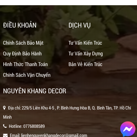
ĐIỀU KHOẢN
DỊCH VỤ
Chính Sách Bảo Mật
Tư Vấn Kiến Trúc
Quy Định Bảo Hành
Tư Vấn Xây Dựng
Hình Thức Thanh Toán
Bản Vẻ Kiến Trúc
Chính Sách Vận Chuyển
NGUYÊN KHANG DECOR
Địa chỉ: 229/5 Liên Khu 4-5 , P. Bình Hưng Hòa B, Q. Bình Tân, TP. Hồ Chí
Minh
Hotline:
0776808589
Email:
lienhenguyenkhangdecor@gmail.com