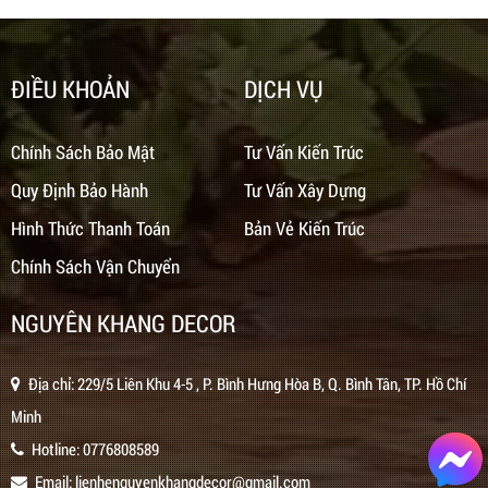
ĐIỀU KHOẢN
DỊCH VỤ
Chính Sách Bảo Mật
Tư Vấn Kiến Trúc
Quy Định Bảo Hành
Tư Vấn Xây Dựng
Hình Thức Thanh Toán
Bản Vẻ Kiến Trúc
Chính Sách Vận Chuyển
NGUYÊN KHANG DECOR
Địa chỉ: 229/5 Liên Khu 4-5 , P. Bình Hưng Hòa B, Q. Bình Tân, TP. Hồ Chí
Minh
Hotline:
0776808589
Email:
lienhenguyenkhangdecor@gmail.com