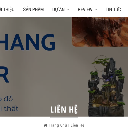
ỚI THIỆU
SẢN PHẨM
DỰ ÁN
REVIEW
TIN TỨC
LIÊN HỆ
Trang Chủ
|
Liên Hệ