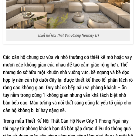
Thiết Kế Nội Thất Văn Phòng Newcity Q1
Các căn hộ chung cư vừa và nhỏ thường có thiết kế mở hoặc vay
mượn các không gian của nhau để tạo cảm giác rộng hơn. Thế
nhưng do sở hữu một khuôn nhà vuông vức, bề ngang và bề dọc
hợp lý nên căn hộ dưới đây lại được thiết kế theo lối phân tách rõ
ràng các không gian. Duy chỉ có bếp nấu và phòng khách – ăn
tuy nằm trong cùng 1 không gian nhưng vẫn khá tách biệt nhờ
bàn bếp cao. Màu tường và nội thất sáng cũng là yếu tố giúp cho
căn hộ không bị bí hay nặng nề.
Trong mẫu Thiết Kế Nội Thất Căn Hộ New City 1 Phòng Ngủ này
thì ngay từ phòng khách bạn đã bắt gặp được điều đó thông quá
việc sử dụng màu sắc vàng xám nhẹ sáng làm chủ đạo và một bộ