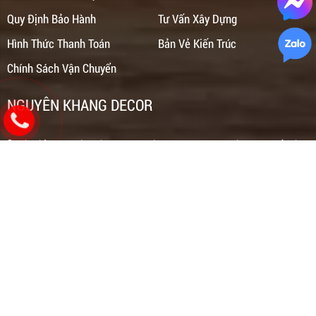
Quy Định Bảo Hành
Tư Vấn Xây Dựng
Hình Thức Thanh Toán
Bản Vẻ Kiến Trúc
Chính Sách Vận Chuyển
NGUYÊN KHANG DECOR
Địa chỉ: 229/5 Liên Khu 4-5 , P. Bình Hưng Hòa B, Q. Bình Tân, TP. Hồ Chí
Minh
Hotline:
0776808589
Email:
lienhenguyenkhangdecor@gmail.com
Website:
www.nkdecor.vn
Copyright © 2025.
NGUYÊN KHANG DECOR
| Thiết kế và phát triển bởi
WEBST